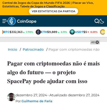
Central de Jogos da Copa do Mundo FIFA 2026 | Placar ao Vivo,
Estatísticas, Tabela de Jogos e Classificação
VER ESTATÍSTICAS DA PARTIDA
BTC
$332,363
ETH
$9,889
USDT
$5
▲ 1.70%
▲ 2.11%
▼ 0.01%
AD
Início
/
Patrocinado
/
Pagar com criptomoedas não é ma
Pagar com criptomoedas não é mais
algo do futuro — o projeto
SpacePay pode ajudar com isso
dezembro 27, 2024
Atualizado dezembro 27, 2024
Por
Guilherme de Faria