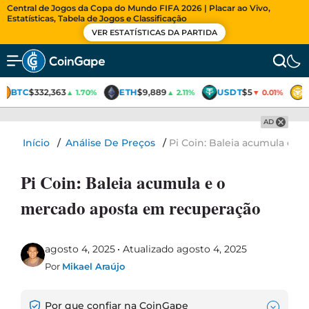
Central de Jogos da Copa do Mundo FIFA 2026 | Placar ao Vivo,
Estatísticas, Tabela de Jogos e Classificação
VER ESTATÍSTICAS DA PARTIDA
BTC
$332,363
ETH
$9,889
USDT
$5
▲ 1.70%
▲ 2.11%
▼ 0.01%
AD
Início
/
Análise De Preços
/
Pi Coin: Baleia acumula e 
Pi Coin: Baleia acumula e o
mercado aposta em recuperação
agosto 4, 2025
Atualizado agosto 4, 2025
Por
Mikael Araújo
Por que confiar na CoinGape