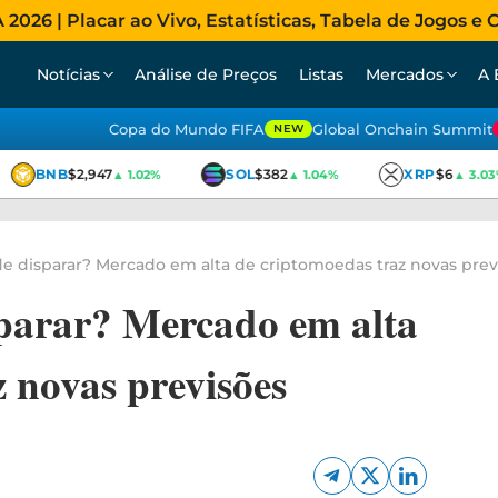
026 | Placar ao Vivo, Estatísticas, Tabela de Jogos e C
Notícias
Análise de Preços
Listas
Mercados
A 
Copa do Mundo FIFA
Global Onchain Summit
NEW
BNB
$2,947
SOL
$382
XRP
$6
▲ 1.02%
▲ 1.04%
▲ 3.03%
e disparar? Mercado em alta de criptomoedas traz novas prev
parar? Mercado em alta
 novas previsões