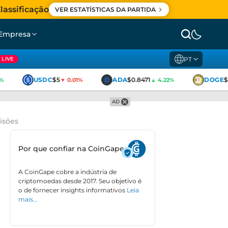
lassificação
VER ESTATÍSTICAS DA PARTIDA
Empresa
PT
LIVE
USDC
$5
ADA
$0.8471
DOGE
$0
▼ 0.01%
▲ 4.22%
AD
isões
Por que confiar na CoinGape
A CoinGape cobre a indústria de
criptomoedas desde 2017. Seu objetivo é
o de fornecer insights informativos
Leia
mais…