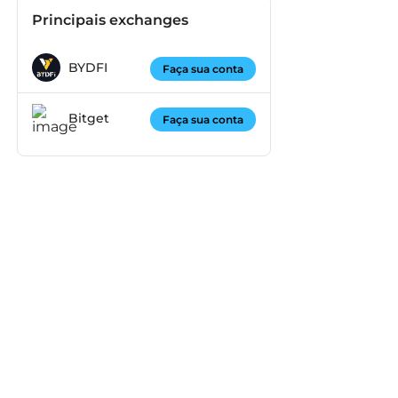
Principais exchanges
BYDFI
Faça sua conta
Bitget
Faça sua conta