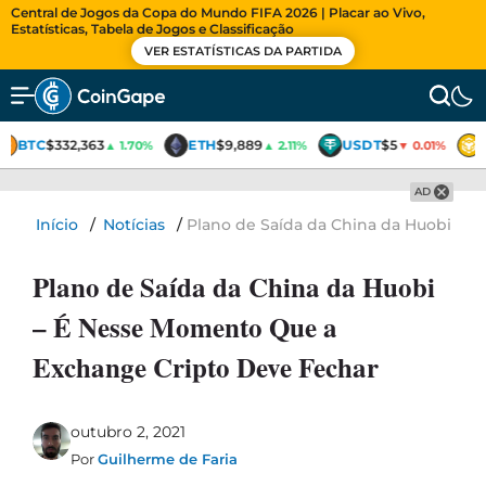
Central de Jogos da Copa do Mundo FIFA 2026 | Placar ao Vivo,
Estatísticas, Tabela de Jogos e Classificação
VER ESTATÍSTICAS DA PARTIDA
BTC
$332,363
ETH
$9,889
USDT
$5
▲ 1.70%
▲ 2.11%
▼ 0.01%
AD
Início
/
Notícias
/
Plano de Saída da China da Huobi – 
Plano de Saída da China da Huobi
– É Nesse Momento Que a
Exchange Cripto Deve Fechar
outubro 2, 2021
Por
Guilherme de Faria