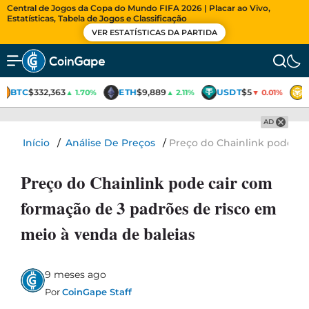
Central de Jogos da Copa do Mundo FIFA 2026 | Placar ao Vivo,
Estatísticas, Tabela de Jogos e Classificação
VER ESTATÍSTICAS DA PARTIDA
BTC
$332,363
ETH
$9,889
USDT
$5
▲ 1.70%
▲ 2.11%
▼ 0.01%
AD
Início
/
Análise De Preços
/
Preço do Chainlink pode ca
Preço do Chainlink pode cair com
formação de 3 padrões de risco em
meio à venda de baleias
9 meses ago
Por
CoinGape Staff