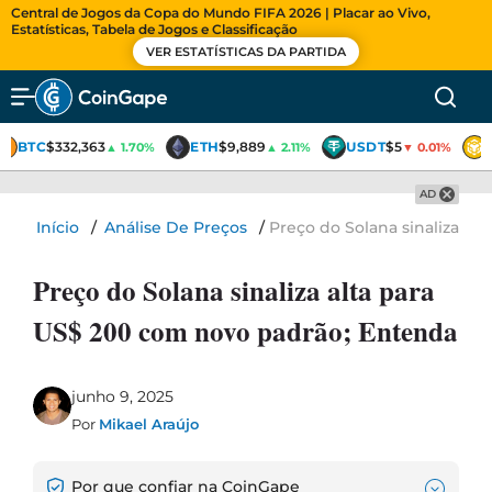
Central de Jogos da Copa do Mundo FIFA 2026 | Placar ao Vivo,
Estatísticas, Tabela de Jogos e Classificação
VER ESTATÍSTICAS DA PARTIDA
BTC
$332,363
ETH
$9,889
USDT
$5
▲ 1.70%
▲ 2.11%
▼ 0.01%
AD
Início
/
Análise De Preços
/
Preço do Solana sinaliza al
Preço do Solana sinaliza alta para
US$ 200 com novo padrão; Entenda
junho 9, 2025
Por
Mikael Araújo
Por que confiar na CoinGape