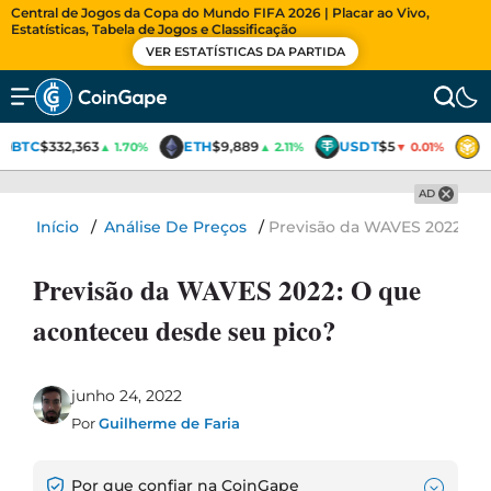
Central de Jogos da Copa do Mundo FIFA 2026 | Placar ao Vivo,
Estatísticas, Tabela de Jogos e Classificação
VER ESTATÍSTICAS DA PARTIDA
BTC
$332,363
ETH
$9,889
USDT
$5
B
▲ 1.70%
▲ 2.11%
▼ 0.01%
AD
Início
/
Análise De Preços
/
Previsão da WAVES 2022: O 
Previsão da WAVES 2022: O que
aconteceu desde seu pico?
junho 24, 2022
Por
Guilherme de Faria
Por que confiar na CoinGape