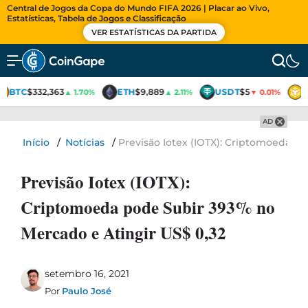
Central de Jogos da Copa do Mundo FIFA 2026 | Placar ao Vivo,
Estatísticas, Tabela de Jogos e Classificação
VER ESTATÍSTICAS DA PARTIDA
BTC
$332,363
ETH
$9,889
USDT
$5
B
▲ 1.70%
▲ 2.11%
▼ 0.01%
AD
Início
/
Notícias
/
Previsão Iotex (IOTX): Criptomoeda p
Previsão Iotex (IOTX):
Criptomoeda pode Subir 393% no
Mercado e Atingir US$ 0,32
setembro 16, 2021
Por
Paulo José