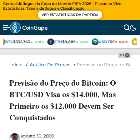
Central de Jogos da Copa do Mundo FIFA 2026 | Placar ao Vivo,
Estatísticas, Tabela de Jogos e Classificação
VER ESTATÍSTICAS DA PARTIDA
BTC
$332,363
ETH
$9,889
USDT
$5
▲ 1.70%
▲ 2.11%
▼ 0.01%
AD
Início
/
Análise De Preços
/
Previsão do Preço do Bitcoi
Previsão do Preço do Bitcoin: O
BTC/USD Visa os $14.000, Mas
Primeiro os $12.000 Devem Ser
Conquistados
agosto 10, 2020