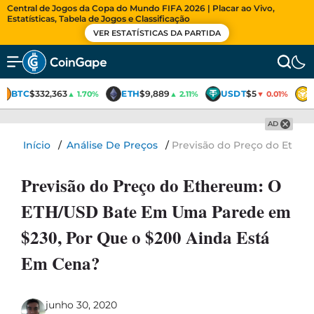
Central de Jogos da Copa do Mundo FIFA 2026 | Placar ao Vivo,
Estatísticas, Tabela de Jogos e Classificação
VER ESTATÍSTICAS DA PARTIDA
BTC
$332,363
ETH
$9,889
USDT
$5
▲ 1.70%
▲ 2.11%
▼ 0.01%
AD
Início
/
Análise De Preços
/
Previsão do Preço do Ethe
Previsão do Preço do Ethereum: O
ETH/USD Bate Em Uma Parede em
$230, Por Que o $200 Ainda Está
Em Cena?
junho 30, 2020