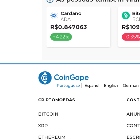
nlink
Cardano
Bit
K
ADA
BC
574
R$0.847063
R$109
+4.22%
-0.35
Portuguese
Español
English
German
CRIPTOMOEDAS
CONT
BITCOIN
ANUN
XRP
CONT
ETHEREUM
ESCR