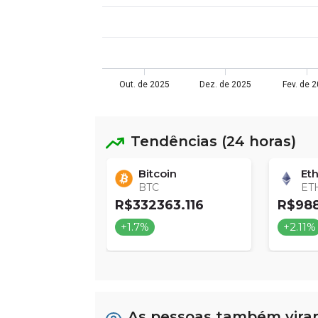
Out. de 2025
Dez. de 2025
Fev. de 
Tendências (24 horas)
dano
Bitcoin
Et
BTC
ET
47063
R$332363.116
R$98
+1.7%
+2.11%
As pessoas também vir