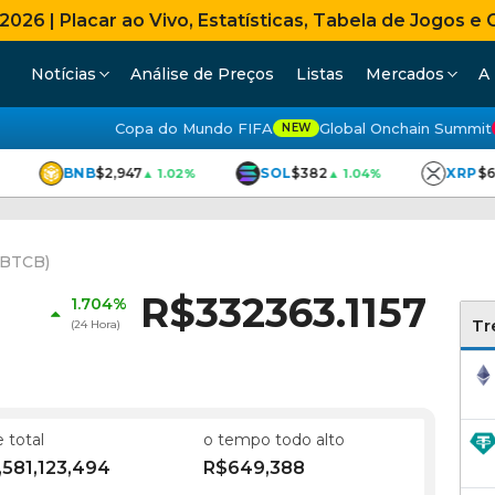
26 | Placar ao Vivo, Estatísticas, Tabela de Jogos e 
Notícias
Análise de Preços
Listas
Mercados
A
Copa do Mundo FIFA
Global Onchain Summit
NEW
BNB
$2,947
SOL
$382
XRP
$6
▲ 1.02%
▲ 1.04%
(BTCB)
R$332363.1157
1.704%
Tr
(24 Hora)
 total
o tempo todo alto
,581,123,494
R$649,388