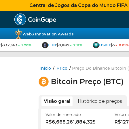
Central de Jogos da Copa do Mundo FIFA 20
Web3 Innovation Awards
$332,363
ETH
$9,889
USDT
$5
▲ 1.70%
▲ 2.11%
▼ 0.01%
Início
/
Prico
/
Preço Do Binance Bitcoin 
Bitcoin Preço
(BTC)
Visão geral
Histórico de preços
Valor de mercado
Volume
R$6,668,261,884,325
R$127