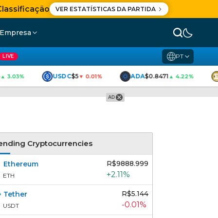
Classificação
VER ESTATÍSTICAS DA PARTIDA
 Empresa
PT
LIVE
USDC
$5
ADA
$0.8471
▲ 3.03%
▼ 0.01%
▲ 4.22%
AD
ending Cryptocurrencies
R$9888.999
Ethereum
+2.11%
ETH
R$5.144
Tether
-0.01%
USDT