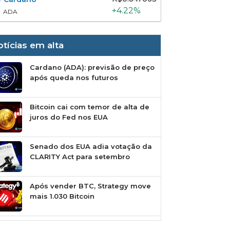
+4.22%
ADA
tícias em alta
Cardano (ADA): previsão de preço
após queda nos futuros
Bitcoin cai com temor de alta de
juros do Fed nos EUA
NB
XRP
NB
XRP
Senado dos EUA adia votação da
46.865
R$5.614
R$5
CLARITY Act para setembro
2%
+3.03%
-0.
Após vender BTC, Strategy move
mais 1.030 Bitcoin