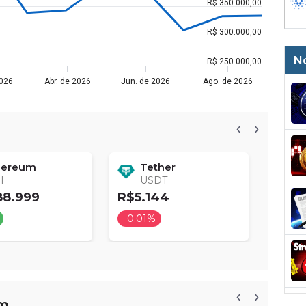
R$ 350.000,00
R$ 300.000,00
No
R$ 250.000,00
2026
Abr. de 2026
Jun. de 2026
Ago. de 2026
‹
›
hereum
Tether
B
H
USDT
B
88.999
R$5.144
R$29
-0.01%
+1.0
‹
›
am