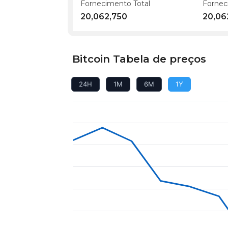
Fornecimento Total
Fornec
20,062,750
20,06
Bitcoin Tabela de preços
24H
1M
6M
1Y