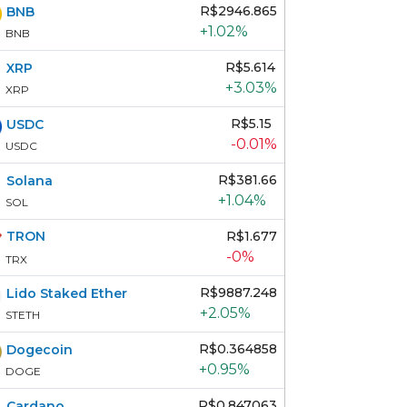
R$2946.865
BNB
+1.02%
BNB
R$5.614
XRP
+3.03%
XRP
R$5.15
USDC
-0.01%
USDC
R$381.66
Solana
+1.04%
SOL
R$1.677
TRON
-0%
TRX
R$9887.248
Lido Staked Ether
+2.05%
STETH
R$0.364858
Dogecoin
+0.95%
DOGE
R$0.847063
Cardano