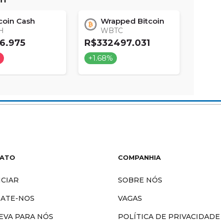
coin Cash
Wrapped Bitcoin
M
H
WBTC
X
6.975
R$332497.031
R$17
%
+1.68%
+1.6
ATO
COMPANHIA
CIAR
SOBRE NÓS
ATE-NOS
VAGAS
EVA PARA NÓS
POLÍTICA DE PRIVACIDADE