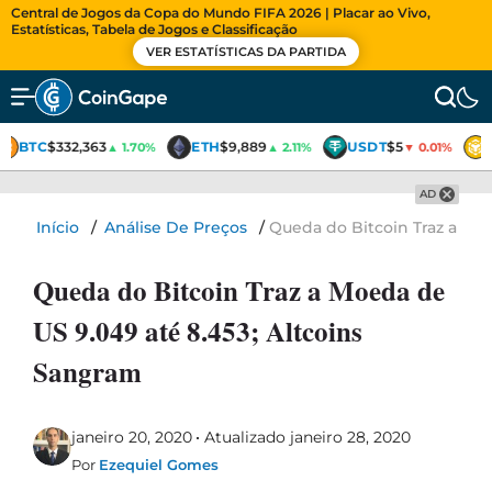
Central de Jogos da Copa do Mundo FIFA 2026 | Placar ao Vivo,
Estatísticas, Tabela de Jogos e Classificação
VER ESTATÍSTICAS DA PARTIDA
BTC
$332,363
ETH
$9,889
USDT
$5
▲ 1.70%
▲ 2.11%
▼ 0.01%
AD
Início
/
Análise De Preços
/
Queda do Bitcoin Traz a Moe
Queda do Bitcoin Traz a Moeda de
US 9.049 até 8.453; Altcoins
Sangram
janeiro 20, 2020
Atualizado janeiro 28, 2020
Por
Ezequiel Gomes