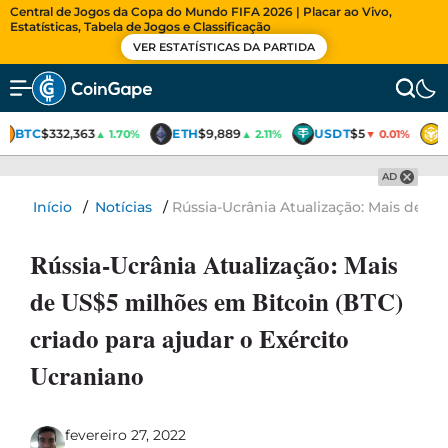
Central de Jogos da Copa do Mundo FIFA 2026 | Placar ao Vivo,
Estatísticas, Tabela de Jogos e Classificação
VER ESTATÍSTICAS DA PARTIDA
BTC
$332,363
ETH
$9,889
USDT
$5
▲ 1.70%
▲ 2.11%
▼ 0.01%
AD
Início
/
Notícias
/
Rússia-Ucrânia Atualização: Mais de U
Rússia-Ucrânia Atualização: Mais
de US$5 milhões em Bitcoin (BTC)
criado para ajudar o Exército
Ucraniano
fevereiro 27, 2022