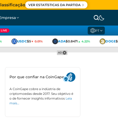
lassificação
VER ESTATÍSTICAS DA PARTIDA
Empresa
PT
LIVE
USDC
$5
ADA
$0.8471
DOGE
$0.
▼ 0.01%
▲ 4.22%
AD
Por que confiar na CoinGape
A CoinGape cobre a indústria de
criptomoedas desde 2017. Seu objetivo é
o de fornecer insights informativos
Leia
mais…