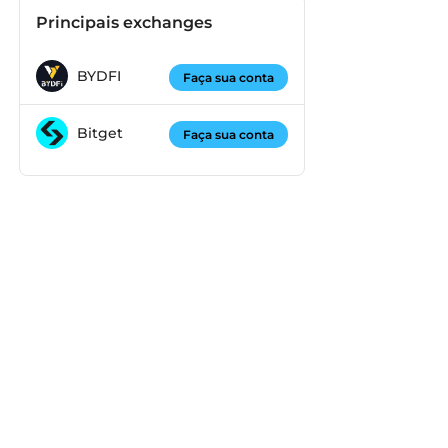
Principais exchanges
BYDFI
Faça sua conta
Bitget
Faça sua conta