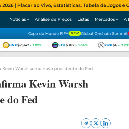
026 | Placar ao Vivo, Estatísticas, Tabela de Jogos e C
Notícias
Análise de Preços
Listas
Mercados
A 
Copa do Mundo FIFA
Global Onchain Summit
NEW
BNB
$2,947
SOL
$382
XRP
$6
▲ 1.02%
▲ 1.04%
▲ 3.03%
a Kevin Warsh como novo presidente do Fed
firma Kevin Warsh
e do Fed