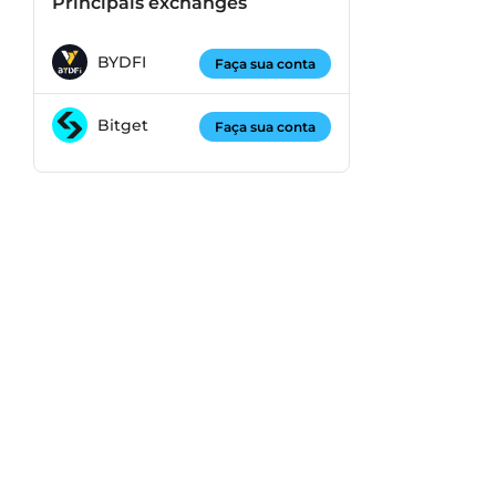
Principais exchanges
BYDFI
Faça sua conta
Bitget
Faça sua conta