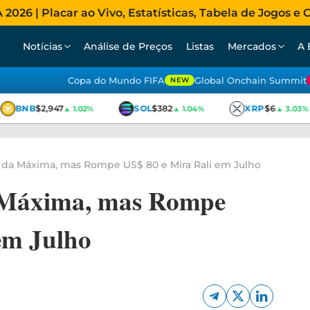
026 | Placar ao Vivo, Estatísticas, Tabela de Jogos e C
Notícias
Análise de Preços
Listas
Mercados
A 
Copa do Mundo FIFA
Global Onchain Summit
NEW
BNB
$2,947
SOL
$382
XRP
$6
▲ 1.02%
▲ 1.04%
▲ 3.03%
da Máxima, mas Rompe US$ 80 e Mira Rali em Julho
Máxima, mas Rompe
em Julho