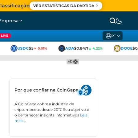
lassificação
VER ESTATÍSTICAS DA PARTIDA
Empresa
PT
LIVE
USDC
$5
ADA
$0.8471
DOGE
$0.
▼ 0.01%
▲ 4.22%
AD
Por que confiar na CoinGape
A CoinGape cobre a indústria de
criptomoedas desde 2017. Seu objetivo é
o de fornecer insights informativos
Leia
mais…