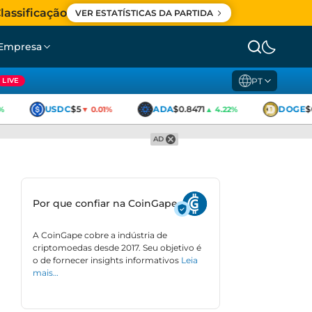
lassificação
VER ESTATÍSTICAS DA PARTIDA
Empresa
PT
LIVE
USDC
$5
ADA
$0.8471
DOGE
$0.
▼ 0.01%
▲ 4.22%
AD
Por que confiar na CoinGape
A CoinGape cobre a indústria de
criptomoedas desde 2017. Seu objetivo é
o de fornecer insights informativos
Leia
mais…