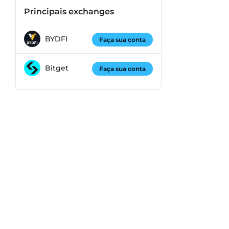
Principais exchanges
BYDFI
Faça sua conta
Bitget
Faça sua conta