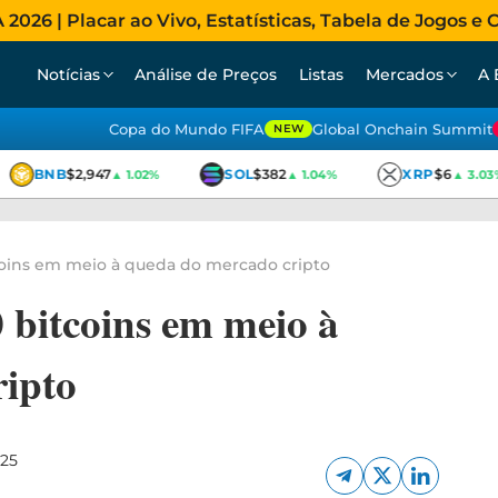
026 | Placar ao Vivo, Estatísticas, Tabela de Jogos e C
Notícias
Análise de Preços
Listas
Mercados
A 
Copa do Mundo FIFA
Global Onchain Summit
NEW
BNB
$2,947
SOL
$382
XRP
$6
▲ 1.02%
▲ 1.04%
▲ 3.03%
coins em meio à queda do mercado cripto
 bitcoins em meio à
ripto
025