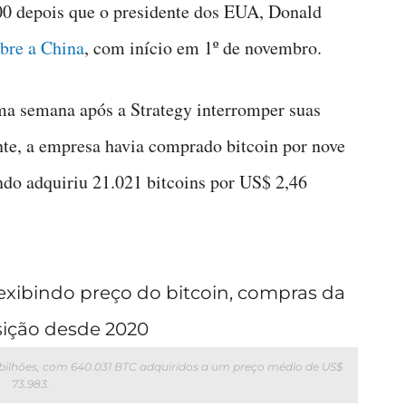
00 depois que o presidente dos EUA, Donald
obre a China
, com início em 1º de novembro.
a semana após a Strategy interromper suas
e, a empresa havia comprado bitcoin por nove
ndo adquiriu 21.021 bitcoins por US$ 2,46
,71 bilhões, com 640.031 BTC adquiridos a um preço médio de US$
73.983.