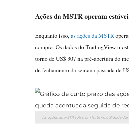
Ações da MSTR operam estávei
Enquanto isso,
as ações da MSTR
opera
compra. Os dados do TradingView mostr
torno de US$ 307 na pré-abertura do m
de fechamento da semana passada de U
As ações da MSTR sofreram forte volatilidade dur