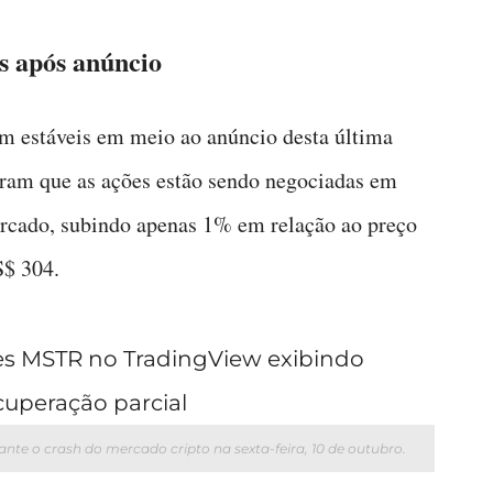
s após anúncio
m estáveis em meio ao anúncio desta última
am que as ações estão sendo negociadas em
ercado, subindo apenas 1% em relação ao preço
S$ 304.
ante o crash do mercado cripto na sexta-feira, 10 de outubro.