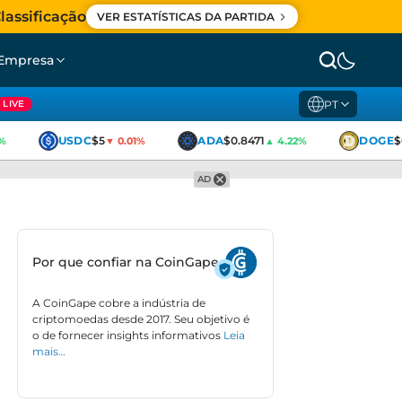
lassificação
VER ESTATÍSTICAS DA PARTIDA
Empresa
PT
LIVE
USDC
$5
ADA
$0.8471
DOGE
$0
▼ 0.01%
▲ 4.22%
AD
Por que confiar na CoinGape
A CoinGape cobre a indústria de
criptomoedas desde 2017. Seu objetivo é
o de fornecer insights informativos
Leia
mais…