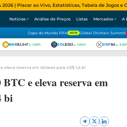
026 | Placar ao Vivo, Estatísticas, Tabela de Jogos e C
Notícias
Análise de Preços
Listas
Mercados
A 
Copa do Mundo FIFA
Global Onchain Summit
NEW
BNB
$2,947
SOL
$382
XRP
$6
▲ 1.02%
▲ 1.04%
▲ 3.03%
e eleva reserva em dólares para US$ 1,4 bi
 BTC e eleva reserva em
 bi