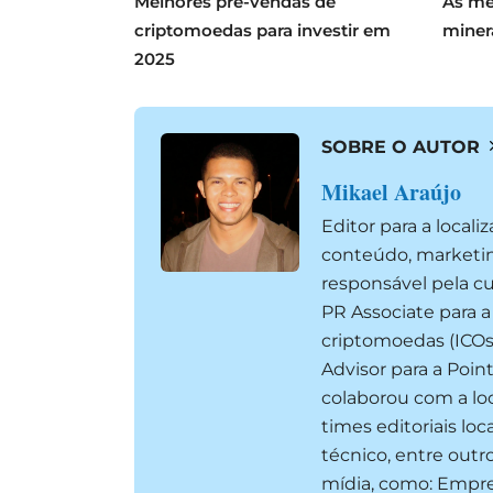
Melhores pré-vendas de
As me
criptomoedas para investir em
miner
2025
SOBRE O AUTOR
Mikael Araújo
Editor para a local
conteúdo, marketin
responsável pela cu
PR Associate para a
criptomoedas (ICOs
Advisor para a Poin
colaborou com a lo
times editoriais lo
técnico, entre outr
mídia, como: Empre