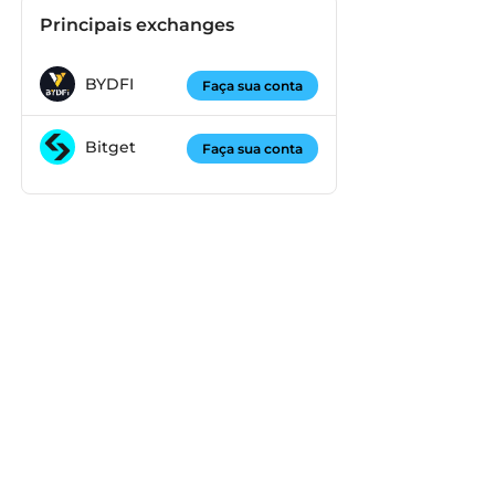
Principais exchanges
BYDFI
Faça sua conta
Bitget
Faça sua conta