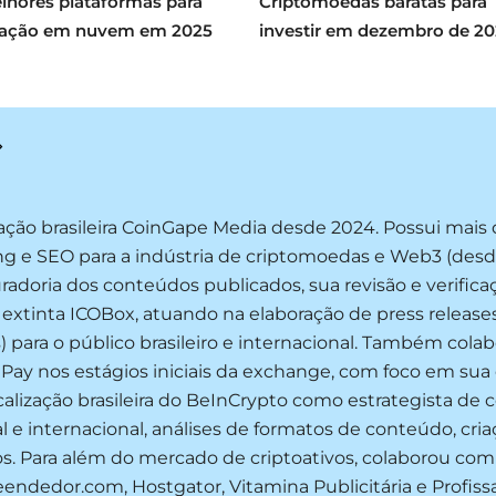
lhores plataformas para
Criptomoedas baratas para
ação em nuvem em 2025
investir em dezembro de 2
ização brasileira CoinGape Media desde 2024. Possui mais
g e SEO para a indústria de criptomoedas e Web3 (desde 
radoria dos conteúdos publicados, sua revisão e verific
 extinta ICOBox, atuando na elaboração de press release
) para o público brasileiro e internacional. Também col
tPay nos estágios iniciais da exchange, com foco em sua
calização brasileira do BeInCrypto como estrategista de
cal e internacional, análises de formatos de conteúdo, cr
os. Para além do mercado de criptoativos, colaborou co
endedor.com, Hostgator, Vitamina Publicitária e Profi