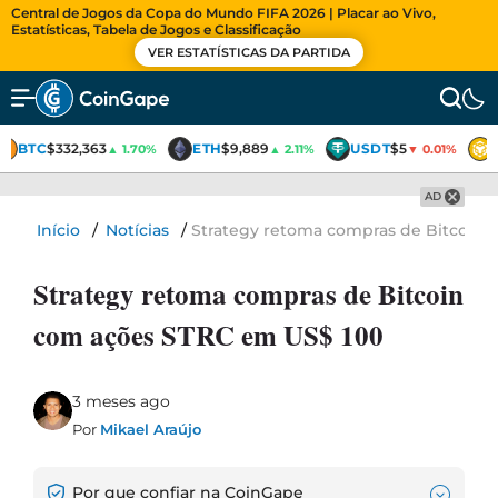
Central de Jogos da Copa do Mundo FIFA 2026 | Placar ao Vivo,
Estatísticas, Tabela de Jogos e Classificação
VER ESTATÍSTICAS DA PARTIDA
BTC
$332,363
ETH
$9,889
USDT
$5
▲ 1.70%
▲ 2.11%
▼ 0.01%
AD
Início
/
Notícias
/
Strategy retoma compras de Bitcoin 
Strategy retoma compras de Bitcoin
com ações STRC em US$ 100
3 meses ago
Por
Mikael Araújo
Por que confiar na CoinGape