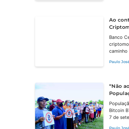
Ao cont
Criptom
Banco Ce
criptomo
caminho 
Paulo Jos
“Não ao
Popula
Populaçã
Bitcoin 
7 de set
Paulo Jos