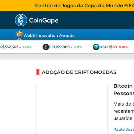
Central de Jogos da Copa do Mundo FIFA 2
Web3 Innovation Awards
C
$332,363
ETH
$9,889
USDT
$5
▲ 1.70%
▲ 2.11%
▼ 0.01%
ADOÇÃO DE CRIPTOMOEDAS
Bitcoin
Pessoas
Mais de 
recentem
usuários
Paulo Jos