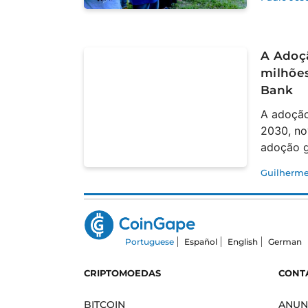
A Adoç
milhões
Bank
A adoção
2030, no
adoção g
Guilherme
Portuguese
Español
English
German
CRIPTOMOEDAS
CONT
BITCOIN
ANUN