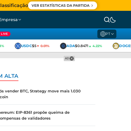
lassificação
VER ESTATÍSTICAS DA PARTIDA
Empresa
PT
LIVE
USDC
$5
ADA
$0.8471
DOGE
3%
▼ 0.01%
▲ 4.22%
AD
M ALTA
ós vender BTC, Strategy move mais 1.030
tcoin
hereum: EIP-8361 propõe queima de
compensas de validadores