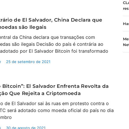
CL
re
rário de El Salvador, China Declara que
Ha
oedas são Ilegais
ntral da China declara que transações com
Me
edas são ilegais Decisão do país é contrária ao
Ne
adotado por El Salvador Bitcoin foi transformado
é
25 de setembro de 2021
 Bitcoin”: El Salvador Enfrenta Revolta da
ção Que Rejeita a Criptomoeda
o de El Salvador sai às ruas em protesto contra o
BTC será adotado como moeda oficial do país no dia
embro
é
30 de agosto de 2021