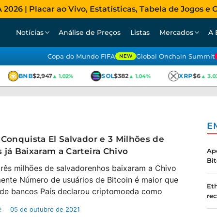
026 | Placar ao Vivo, Estatísticas, Tabela de Jogos e C
Notícias
Análise de Preços
Listas
Mercados
A 
Copa do Mundo FIFA
Global Onchain Summit
NEW
BNB
$2,947
SOL
$382
XRP
$6
▲ 1.02%
▲ 1.04%
▲ 3.0
E
 Conquista El Salvador e 3 Milhões de
 já Baixaram a Carteira Chivo
Ap
Bi
três milhões de salvadorenhos baixaram a Chivo
ente Número de usuários de Bitcoin é maior que
Et
 de bancos País declarou criptomoeda como
re
é
05 de outubro de 2021