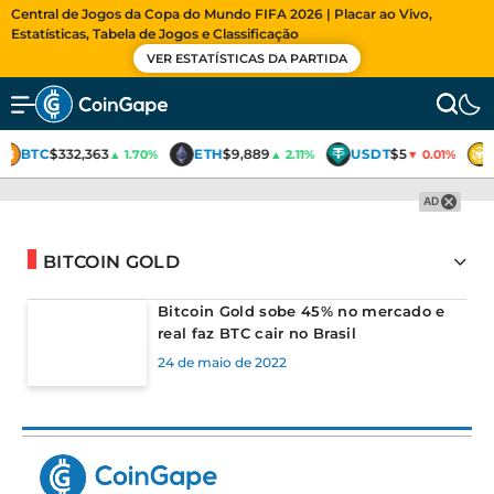
Central de Jogos da Copa do Mundo FIFA 2026 | Placar ao Vivo,
Estatísticas, Tabela de Jogos e Classificação
VER ESTATÍSTICAS DA PARTIDA
BTC
$332,363
ETH
$9,889
USDT
$5
▲ 1.70%
▲ 2.11%
▼ 0.01%
AD
BITCOIN GOLD
Bitcoin Gold sobe 45% no mercado e
real faz BTC cair no Brasil
24 de maio de 2022