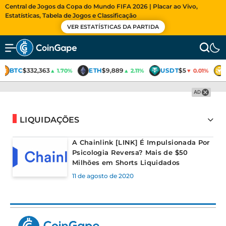
Central de Jogos da Copa do Mundo FIFA 2026 | Placar ao Vivo,
Estatísticas, Tabela de Jogos e Classificação
VER ESTATÍSTICAS DA PARTIDA
BTC
$332,363
ETH
$9,889
USDT
$5
▲ 1.70%
▲ 2.11%
▼ 0.01%
AD
LIQUIDAÇÕES
A Chainlink [LINK] É Impulsionada Por
Psicologia Reversa? Mais de $50
Milhões em Shorts Liquidados
11 de agosto de 2020