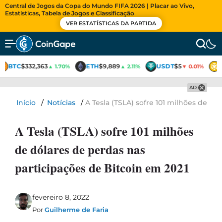
Central de Jogos da Copa do Mundo FIFA 2026 | Placar ao Vivo,
Estatísticas, Tabela de Jogos e Classificação
VER ESTATÍSTICAS DA PARTIDA
BTC
$332,363
ETH
$9,889
USDT
$5
▲ 1.70%
▲ 2.11%
▼ 0.01%
AD
Início
/
Notícias
/
A Tesla (TSLA) sofre 101 milhões de dó
A Tesla (TSLA) sofre 101 milhões
de dólares de perdas nas
participações de Bitcoin em 2021
fevereiro 8, 2022
Por
Guilherme de Faria