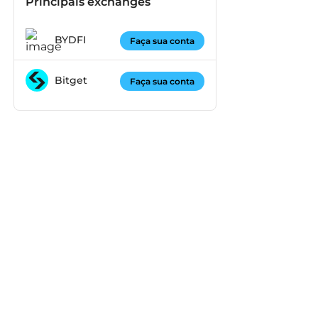
Principais exchanges
BYDFI
Faça sua conta
Bitget
Faça sua conta