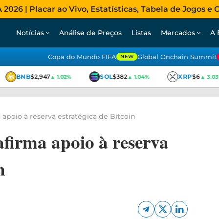
026 | Placar ao Vivo, Estatísticas, Tabela de Jogos e C
Notícias
Análise de Preços
Listas
Mercados
A 
Copa do Mundo FIFA
Global Onchain Summit
NEW
BNB
$2,947
SOL
$382
XRP
$6
▲ 1.02%
▲ 1.04%
▲ 3.03%
apoio à reserva estratégica de Bitcoin
firma apoio à reserva
n