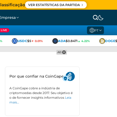
lassificação
VER ESTATÍSTICAS DA PARTIDA
Empresa
PT
LIVE
USDC
$5
ADA
$0.8471
DOGE
$0
▼ 0.01%
▲ 4.22%
AD
Por que confiar na CoinGape
A CoinGape cobre a indústria de
criptomoedas desde 2017. Seu objetivo é
o de fornecer insights informativos
Leia
mais…