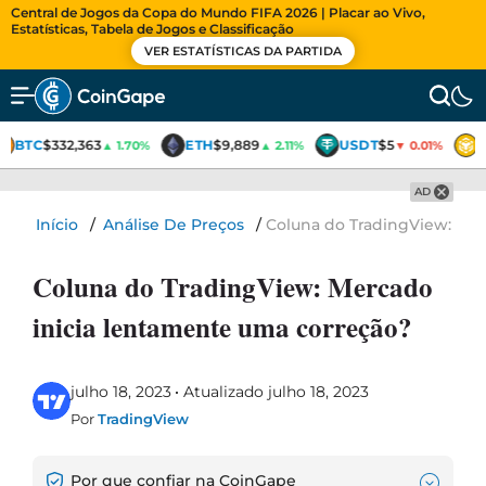
Central de Jogos da Copa do Mundo FIFA 2026 | Placar ao Vivo,
Estatísticas, Tabela de Jogos e Classificação
VER ESTATÍSTICAS DA PARTIDA
BTC
$332,363
ETH
$9,889
USDT
$5
▲ 1.70%
▲ 2.11%
▼ 0.01%
AD
Início
/
Análise De Preços
/
Coluna do TradingView: Mer
Coluna do TradingView: Mercado
inicia lentamente uma correção?
julho 18, 2023
Atualizado julho 18, 2023
Por
TradingView
Por que confiar na CoinGape