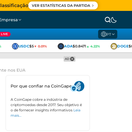
lassificação
VER ESTATÍSTICAS DA PARTIDA
Empresa
PT
LIVE
USDC
$5
ADA
$0.8471
DOGE
$0
▼ 0.01%
▲ 4.22%
AD
nte nos EUA
Por que confiar na CoinGape
A CoinGape cobre a indústria de
criptomoedas desde 2017. Seu objetivo é
o de fornecer insights informativos
Leia
mais…