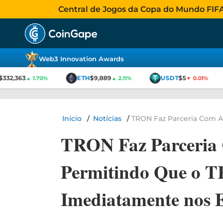
Central de Jogos da Copa do Mundo FIFA 2
Web3 Innovation Awards
332,363
ETH
$9,889
USDT
$5
▲ 1.70%
▲ 2.11%
▼ 0.01%
Início
/
Notícias
/
TRON Faz Parceria Com A
TRON Faz Parceria
Permitindo Que o 
Imediatamente nos