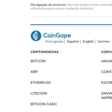
Divulgação do anúncio:
Este site pode conter conteúdo
influência sobre nosso conteúdo editorial.
Portuguese
Español
English
German
CRIPTOMOEDAS
CONT
BITCOIN
ANUN
XRP
CONT
ETHEREUM
ESCR
LITECOIN
ENVI
IMPR
BITCOIN CASH