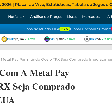
026 | Placar ao Vivo, Estatísticas, Tabela de Jogos e C
Notícias
Análise de Preços
Listas
Mercados
A 
Copa do Mundo FIFA
Global Onchain Summit
NEW
BNB
$2,947
SOL
$382
XRP
$6
▲ 1.02%
▲ 1.04%
▲ 3.03%
 Metal Pay Permitindo Que o TRX Seja Comprado Imediatame
 Com A Metal Pay
TRX Seja Comprado
 EUA