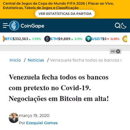
Central de Jogos da Copa do Mundo FIFA 2026 | Placar ao Vivo,
Estatísticas, Tabela de Jogos e Classificação
VER ESTATÍSTICAS DA PARTIDA
BTC
$332,363
ETH
$9,889
USDT
$5
▲ 1.70%
▲ 2.11%
▼ 0.01%
AD
Início
/
Notícias
/
Venezuela fecha todos os bancos com 
Venezuela fecha todos os bancos
com pretexto no Covid-19.
Negociações em Bitcoin em alta!
março 19, 2020
Por
Ezequiel Gomes