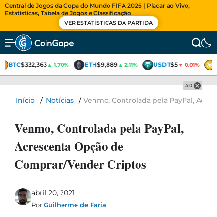
Central de Jogos da Copa do Mundo FIFA 2026 | Placar ao Vivo,
Estatísticas, Tabela de Jogos e Classificação
VER ESTATÍSTICAS DA PARTIDA
BTC
$332,363
ETH
$9,889
USDT
$5
▲ 1.70%
▲ 2.11%
▼ 0.01%
AD
Início
/
Notícias
/
Venmo, Controlada pela PayPal, Acre
Venmo, Controlada pela PayPal,
Acrescenta Opção de
Comprar/Vender Criptos
abril 20, 2021
Por
Guilherme de Faria