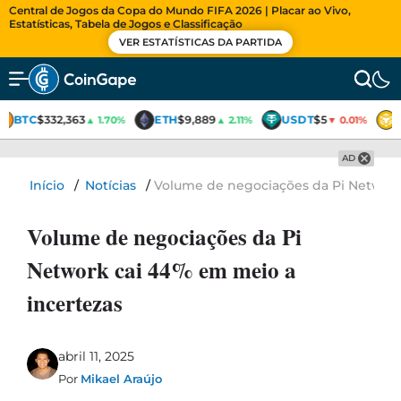
Central de Jogos da Copa do Mundo FIFA 2026 | Placar ao Vivo,
Estatísticas, Tabela de Jogos e Classificação
VER ESTATÍSTICAS DA PARTIDA
BTC
$332,363
ETH
$9,889
USDT
$5
▲ 1.70%
▲ 2.11%
▼ 0.01%
AD
Início
/
Notícias
/
Volume de negociações da Pi Network
Volume de negociações da Pi
Network cai 44% em meio a
incertezas
abril 11, 2025
Por
Mikael Araújo