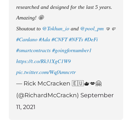
researched and designed for the last 5 years.
Amazing! 🤩
@Tokhun_io
@pool_pm
Shoutout to
and
🤜🤛
#Cardano
#Ada
#CNFT
#NFTs
#DeFi
#smartcontracts
#goingfornumber1
https://t.co/Rk31XgC1W9
pic.twitter.com/WqfAmncrtr
— Rick McCracken 🇪🇺🫖💋🤗
(@RichardMcCrackn)
September
11, 2021