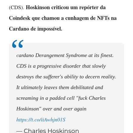
Hoskinson criticou um repórter da
(CDS).
Coindesk que chamou a cunhagem de NFTs na
Cardano de impossível.
ardano Derangement Syndrome at its finest.
C
CDS is a progressive disorder that slowly
destroys the sufferer's ability to decern reality.
It ultimately leaves them debilitated and
screaming in a padded cell "fuck Charles
Hoskinson" over and over again
https://t.co/iiAwhjn01S
— Charles Hoskinson