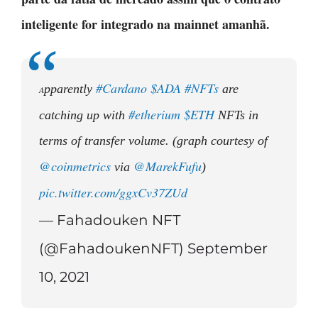
inteligente for integrado na mainnet amanhã.
#Cardano
$ADA
#NFTs
pparently
are
A
#etherium
$ETH
catching up with
NFTs in
terms of transfer volume. (graph courtesy of
@coinmetrics
@MarekFufu
via
)
pic.twitter.com/ggxCv37ZUd
— Fahadouken NFT
(@FahadoukenNFT)
September
10, 2021