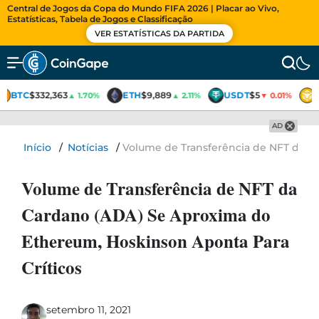
Central de Jogos da Copa do Mundo FIFA 2026 | Placar ao Vivo,
Estatísticas, Tabela de Jogos e Classificação
VER ESTATÍSTICAS DA PARTIDA
BTC
$332,363
ETH
$9,889
USDT
$5
▲ 1.70%
▲ 2.11%
▼ 0.01%
AD
Início
/
Notícias
/
Volume de Transferência de NFT da C
Volume de Transferência de NFT da
Cardano (ADA) Se Aproxima do
Ethereum, Hoskinson Aponta Para
Críticos
setembro 11, 2021