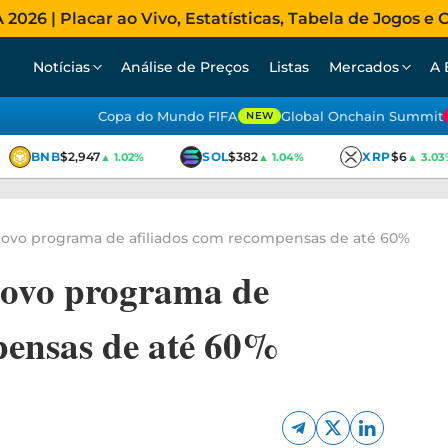
026 | Placar ao Vivo, Estatísticas, Tabela de Jogos e C
Notícias
Análise de Preços
Listas
Mercados
A 
Copa do Mundo FIFA
Global Onchain Summit
NEW
BNB
$2,947
SOL
$382
XRP
$6
▲ 1.02%
▲ 1.04%
▲ 3.03%
ovo programa de afiliados com recompensas de até 60%
ovo programa de
pensas de até 60%