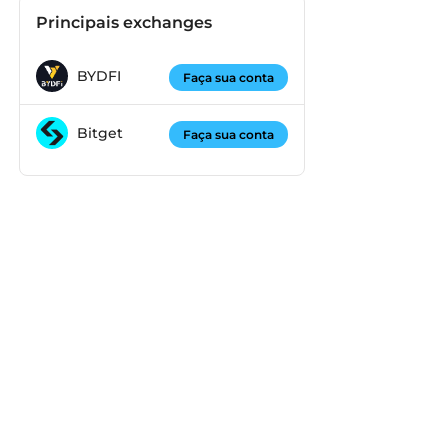
Principais exchanges
BYDFI
Faça sua conta
Bitget
Faça sua conta