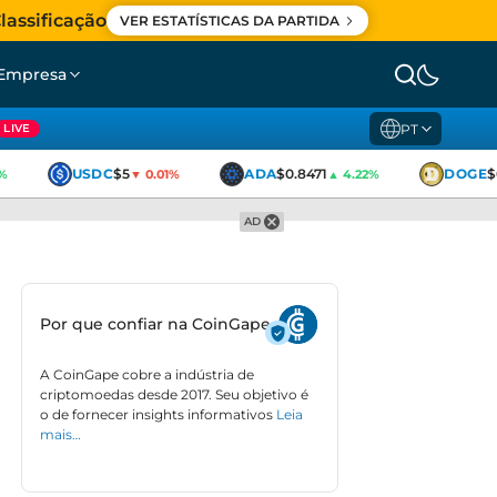
lassificação
VER ESTATÍSTICAS DA PARTIDA
Empresa
PT
LIVE
USDC
$5
ADA
$0.8471
DOGE
$0
▼ 0.01%
▲ 4.22%
AD
Por que confiar na CoinGape
A CoinGape cobre a indústria de
criptomoedas desde 2017. Seu objetivo é
o de fornecer insights informativos
Leia
mais…