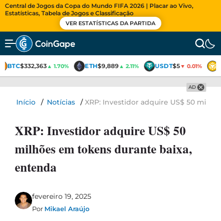
Central de Jogos da Copa do Mundo FIFA 2026 | Placar ao Vivo,
Estatísticas, Tabela de Jogos e Classificação
VER ESTATÍSTICAS DA PARTIDA
BTC
$332,363
ETH
$9,889
USDT
$5
▲ 1.70%
▲ 2.11%
▼ 0.01%
AD
Início
/
Notícias
/
XRP: Investidor adquire US$ 50 milhõ
XRP: Investidor adquire US$ 50
milhões em tokens durante baixa,
entenda
fevereiro 19, 2025
Por
Mikael Araújo