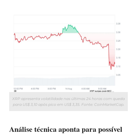
XRP apresenta volatilidade nas últimas 24 horas com queda
para US$ 3,10 após pico em US$ 3,35. Fonte: CoinMarketCap.
Análise técnica aponta para possível