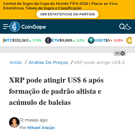
Central de Jogos da Copa do Mundo FIFA 2026 | Placar ao Vivo,
Estatísticas, Tabela de Jogos e Classificação
VER ESTATÍSTICAS DA PARTIDA
BTC
$332,363
ETH
$9,889
USDT
$5
▲ 1.70%
▲ 2.11%
▼ 0.01%
AD
Início
/
Análise De Preços
/
XRP pode atingir US$ 6 após
XRP pode atingir US$ 6 após
formação de padrão altista e
acúmulo de baleias
12 meses ago
Por
Mikael Araújo