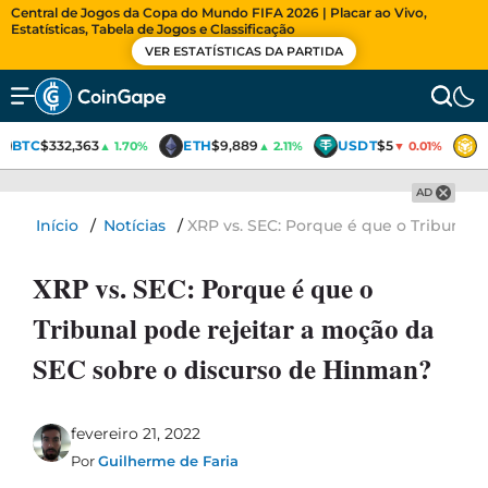
Central de Jogos da Copa do Mundo FIFA 2026 | Placar ao Vivo,
Estatísticas, Tabela de Jogos e Classificação
VER ESTATÍSTICAS DA PARTIDA
BTC
$332,363
ETH
$9,889
USDT
$5
B
▲ 1.70%
▲ 2.11%
▼ 0.01%
AD
Início
/
Notícias
/
XRP vs. SEC: Porque é que o Tribunal
XRP vs. SEC: Porque é que o
Tribunal pode rejeitar a moção da
SEC sobre o discurso de Hinman?
fevereiro 21, 2022
Por
Guilherme de Faria