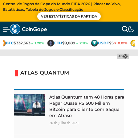
Central de Jogos da Copa do Mundo FIFA 2026 | Placar ao Vivo,
Estatísticas, Tabela de Jogos e Classificação
VER ESTATÍSTICAS DA PARTIDA
BTC
$332,363
ETH
$9,889
USDT
$5
▲ 1.70%
▲ 2.11%
▼ 0.01%
AD
ATLAS QUANTUM
Atlas Quantum tem 48 Horas para
Pagar Quase R$ 500 Mil em
Bitcoin para Cliente com Saque
em Atraso
26 de julho de 2021