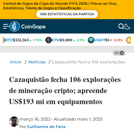
Central de Jogos da Copa do Mundo FIFA 2026 | Placar ao Vivo,
Estatísticas, Tabela de Jogos e Classificação
VER ESTATÍSTICAS DA PARTIDA
BTC
$332,363
ETH
$9,889
USDT
$5
▲ 1.70%
▲ 2.11%
▼ 0.01%
AD
Início
/
Notícias
/
Cazaquistão fecha 106 explorações d
Cazaquistão fecha 106 explorações
de mineração cripto; apreende
US$193 mi em equipamentos
março 16, 2022
Atualizado maio 1, 2025
Por
Guilherme de Faria