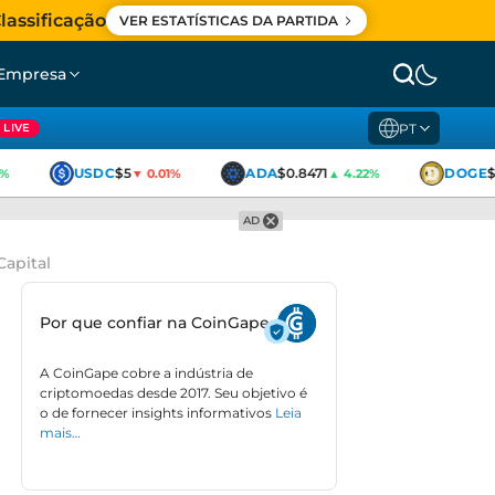
lassificação
VER ESTATÍSTICAS DA PARTIDA
Empresa
PT
LIVE
USDC
$5
ADA
$0.8471
DOGE
$0
▼ 0.01%
▲ 4.22%
AD
apital
Por que confiar na CoinGape
A CoinGape cobre a indústria de
criptomoedas desde 2017. Seu objetivo é
o de fornecer insights informativos
Leia
mais…