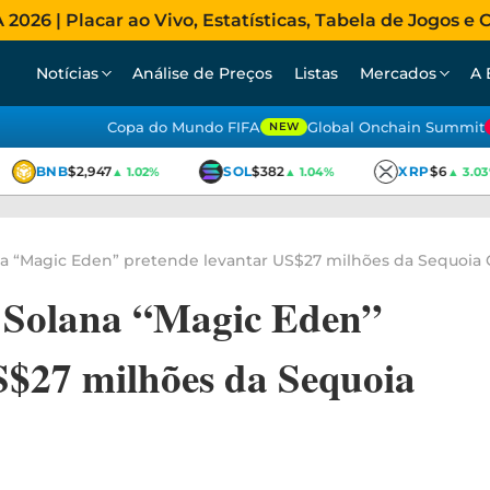
026 | Placar ao Vivo, Estatísticas, Tabela de Jogos e C
Notícias
Análise de Preços
Listas
Mercados
A 
Copa do Mundo FIFA
Global Onchain Summit
NEW
BNB
$2,947
SOL
$382
XRP
$6
▲ 1.02%
▲ 1.04%
▲ 3.03%
a “Magic Eden” pretende levantar US$27 milhões da Sequoia C
 Solana “Magic Eden”
S$27 milhões da Sequoia