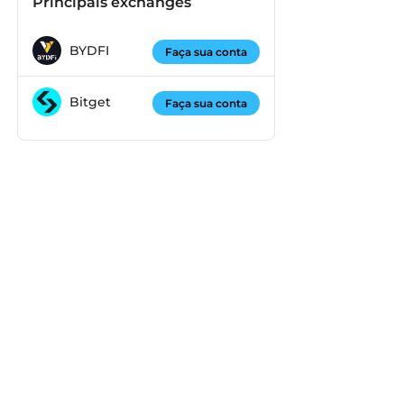
Principais exchanges
BYDFI
Faça sua conta
Bitget
Faça sua conta