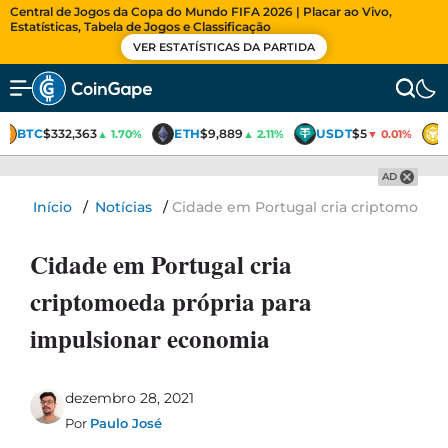
Central de Jogos da Copa do Mundo FIFA 2026 | Placar ao Vivo,
Estatísticas, Tabela de Jogos e Classificação
VER ESTATÍSTICAS DA PARTIDA
BTC
$332,363
ETH
$9,889
USDT
$5
▲ 1.70%
▲ 2.11%
▼ 0.01%
AD
Início
/
Notícias
/
Cidade em Portugal cria criptomoeda
Cidade em Portugal cria
criptomoeda própria para
impulsionar economia
dezembro 28, 2021
Por
Paulo José