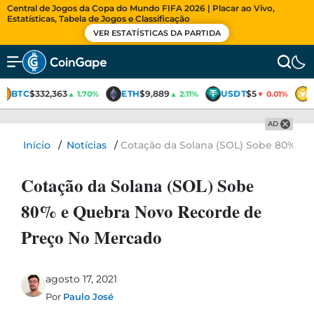
Central de Jogos da Copa do Mundo FIFA 2026 | Placar ao Vivo,
Estatísticas, Tabela de Jogos e Classificação
VER ESTATÍSTICAS DA PARTIDA
BTC
$332,363
ETH
$9,889
USDT
$5
▲ 1.70%
▲ 2.11%
▼ 0.01%
AD
Início
/
Notícias
/
Cotação da Solana (SOL) Sobe 80% e
Cotação da Solana (SOL) Sobe
80% e Quebra Novo Recorde de
Preço No Mercado
agosto 17, 2021
Por
Paulo José