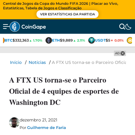
Central de Jogos da Copa do Mundo FIFA 2026 | Placar ao Vivo,
Estatísticas, Tabela de Jogos e Classificação
VER ESTATÍSTICAS DA PARTIDA
BTC
$332,363
ETH
$9,889
USDT
$5
▲ 1.70%
▲ 2.11%
▼ 0.01%
AD
Início
/
Notícias
/
A FTX US torna-se o Parceiro Oficial
A FTX US torna-se o Parceiro
Oficial de 4 equipes de esportes de
Washington DC
dezembro 21, 2021
Por
Guilherme de Faria