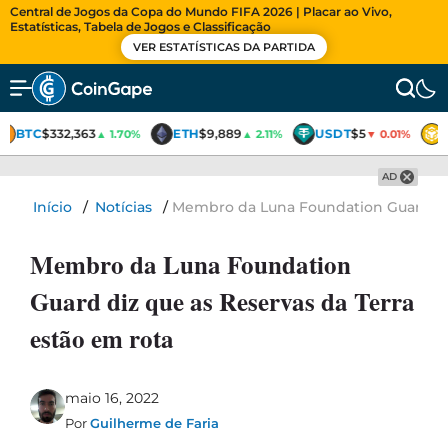
Central de Jogos da Copa do Mundo FIFA 2026 | Placar ao Vivo,
Estatísticas, Tabela de Jogos e Classificação
VER ESTATÍSTICAS DA PARTIDA
BTC
$332,363
ETH
$9,889
USDT
$5
▲ 1.70%
▲ 2.11%
▼ 0.01%
AD
Início
/
Notícias
/
Membro da Luna Foundation Guard diz
Membro da Luna Foundation
Guard diz que as Reservas da Terra
estão em rota
maio 16, 2022
Por
Guilherme de Faria