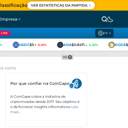
lassificação
VER ESTATÍSTICAS DA PARTIDA
Empresa
PT
LIVE
USDC
$5
ADA
$0.8471
DOGE
$0
▼ 0.01%
▲ 4.22%
AD
eis como
Por que confiar na CoinGape
A CoinGape cobre a indústria de
criptomoedas desde 2017. Seu objetivo é
o de fornecer insights informativos
Leia
mais…