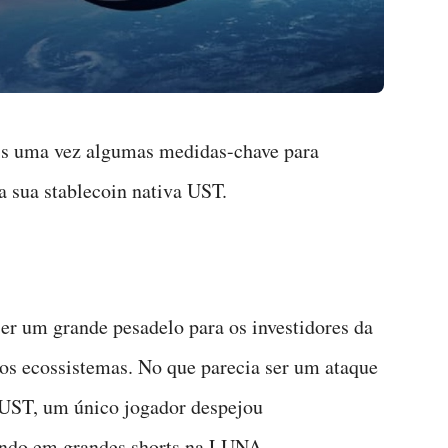
s uma vez algumas medidas-chave para
a sua stablecoin nativa UST.
er um grande pesadelo para os investidores da
dos ecossistemas. No que parecia ser um ataque
UST, um único jogador despejou
ando em grandes shorts na LUNA.