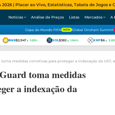
026 | Placar ao Vivo, Estatísticas, Tabela de Jogos e C
Notícias
Análise de Preços
Listas
Mercados
A 
Copa do Mundo FIFA
Global Onchain Summit
NEW
BNB
$2,947
SOL
$382
XRP
$6
▲ 1.02%
▲ 1.04%
▲ 3.03%
toma medidas corretivas para proteger a indexação da UST, 
 Guard toma medidas
eger a indexação da