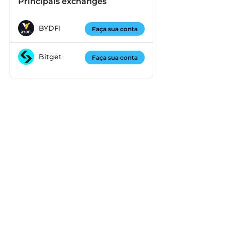
Principais exchanges
BYDFI
Faça sua conta
Bitget
Faça sua conta