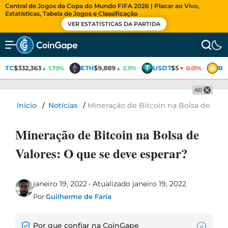
Central de Jogos da Copa do Mundo FIFA 2026 | Placar ao Vivo,
Estatísticas, Tabela de Jogos e Classificação
VER ESTATÍSTICAS DA PARTIDA
BTC
$332,363
ETH
$9,889
USDT
$5
BN
▲ 1.70%
▲ 2.11%
▼ 0.01%
AD
Início
/
Notícias
/
Mineração de Bitcoin na Bolsa de Valo
Mineração de Bitcoin na Bolsa de
Valores: O que se deve esperar?
janeiro 19, 2022
Atualizado janeiro 19, 2022
Por
Guilherme de Faria
Por que confiar na CoinGape