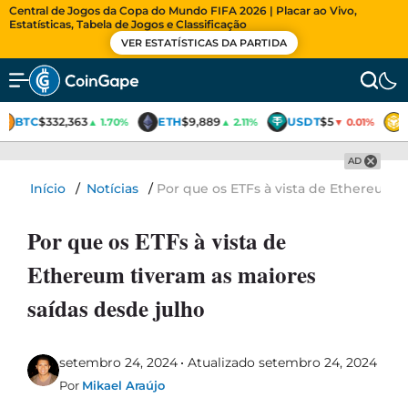
Central de Jogos da Copa do Mundo FIFA 2026 | Placar ao Vivo,
Estatísticas, Tabela de Jogos e Classificação
VER ESTATÍSTICAS DA PARTIDA
BTC
$332,363
ETH
$9,889
USDT
$5
▲ 1.70%
▲ 2.11%
▼ 0.01%
AD
Início
/
Notícias
/
Por que os ETFs à vista de Ethereum t
Por que os ETFs à vista de
Ethereum tiveram as maiores
saídas desde julho
setembro 24, 2024
Atualizado setembro 24, 2024
Por
Mikael Araújo