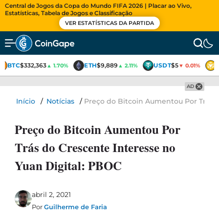
Central de Jogos da Copa do Mundo FIFA 2026 | Placar ao Vivo,
Estatísticas, Tabela de Jogos e Classificação
VER ESTATÍSTICAS DA PARTIDA
BTC
$332,363
ETH
$9,889
USDT
$5
▲ 1.70%
▲ 2.11%
▼ 0.01%
AD
Início
/
Notícias
/
Preço do Bitcoin Aumentou Por Trás d
Preço do Bitcoin Aumentou Por
Trás do Crescente Interesse no
Yuan Digital: PBOC
abril 2, 2021
Por
Guilherme de Faria