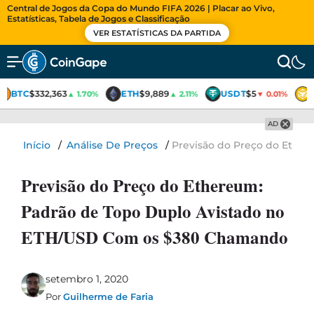
Central de Jogos da Copa do Mundo FIFA 2026 | Placar ao Vivo,
Estatísticas, Tabela de Jogos e Classificação
VER ESTATÍSTICAS DA PARTIDA
BTC
$332,363
ETH
$9,889
USDT
$5
▲ 1.70%
▲ 2.11%
▼ 0.01%
AD
Início
/
Análise De Preços
/
Previsão do Preço do Ethe
Previsão do Preço do Ethereum:
Padrão de Topo Duplo Avistado no
ETH/USD Com os $380 Chamando
setembro 1, 2020
Por
Guilherme de Faria