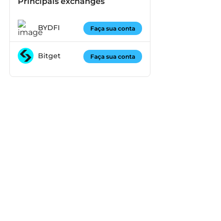
Principais exchanges
BYDFI
Faça sua conta
Bitget
Faça sua conta