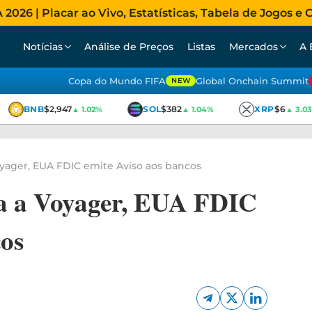
026 | Placar ao Vivo, Estatísticas, Tabela de Jogos e C
Notícias
Análise de Preços
Listas
Mercados
A 
Copa do Mundo FIFA
Global Onchain Summit
NEW
BNB
$2,947
SOL
$382
XRP
$6
▲ 1.02%
▲ 1.04%
▲ 3.03%
yager, EUA FDIC emite Aviso aos bancos
a a Voyager, EUA FDIC
cos