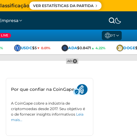
lassificação
VER ESTATÍSTICAS DA PARTIDA
Empresa
PT
LIVE
USDC
$5
ADA
$0.8471
DOGE
$0
▼ 0.01%
▲ 4.22%
AD
Por que confiar na CoinGape
A CoinGape cobre a indústria de
criptomoedas desde 2017. Seu objetivo é
o de fornecer insights informativos
Leia
mais…