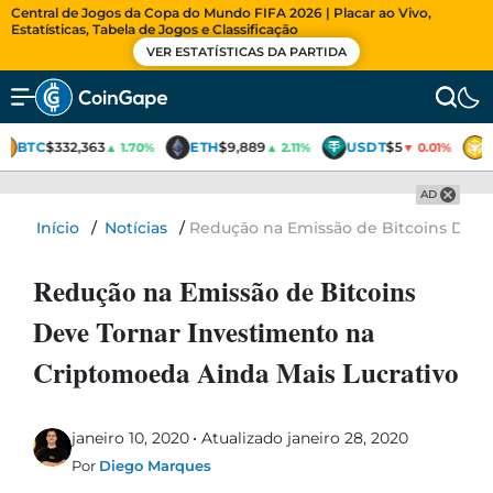
Central de Jogos da Copa do Mundo FIFA 2026 | Placar ao Vivo,
Estatísticas, Tabela de Jogos e Classificação
VER ESTATÍSTICAS DA PARTIDA
BTC
$332,363
ETH
$9,889
USDT
$5
▲ 1.70%
▲ 2.11%
▼ 0.01%
AD
Início
/
Notícias
/
Redução na Emissão de Bitcoins Deve
Redução na Emissão de Bitcoins
Deve Tornar Investimento na
Criptomoeda Ainda Mais Lucrativo
janeiro 10, 2020
Atualizado janeiro 28, 2020
Por
Diego Marques