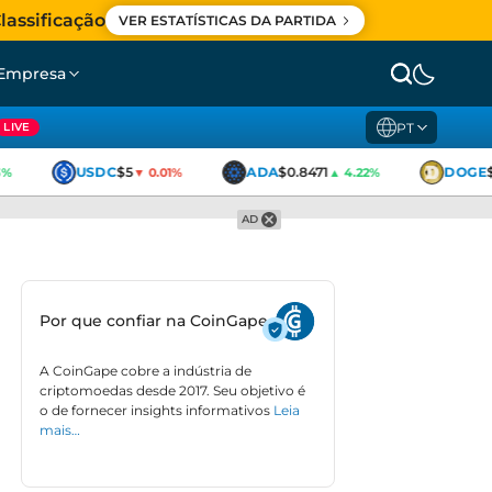
lassificação
VER ESTATÍSTICAS DA PARTIDA
Empresa
PT
LIVE
USDC
$5
ADA
$0.8471
DOGE
$
%
▼ 0.01%
▲ 4.22%
AD
Por que confiar na CoinGape
A CoinGape cobre a indústria de
criptomoedas desde 2017. Seu objetivo é
o de fornecer insights informativos
Leia
mais…