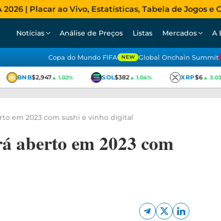
026 | Placar ao Vivo, Estatísticas, Tabela de Jogos e C
Notícias
Análise de Preços
Listas
Mercados
A 
Copa do Mundo FIFA
Global Onchain Summit
NEW
BNB
$2,947
SOL
$382
XRP
$6
▲ 1.02%
▲ 1.04%
▲ 3.03
rto em 2023 com sushi e vinho digital
rá aberto em 2023 com