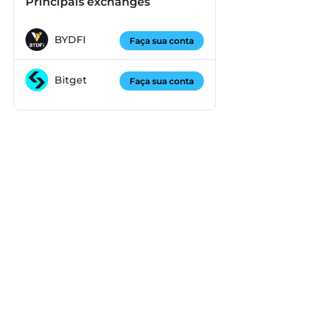
Principais exchanges
BYDFI
Faça sua conta
Bitget
Faça sua conta