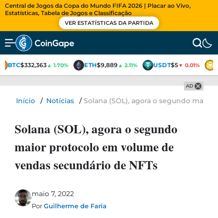
Central de Jogos da Copa do Mundo FIFA 2026 | Placar ao Vivo,
Estatísticas, Tabela de Jogos e Classificação
VER ESTATÍSTICAS DA PARTIDA
BTC
$332,363
ETH
$9,889
USDT
$5
▲ 1.70%
▲ 2.11%
▼ 0.01%
AD
Início
/
Notícias
/
Solana (SOL), agora o segundo maior
Solana (SOL), agora o segundo
maior protocolo em volume de
vendas secundário de NFTs
maio 7, 2022
Por
Guilherme de Faria