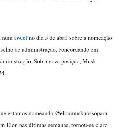
tweet
ia num
no dia 5 de abril sobre a nomeação
nselho de administração, concordando em
administração. Sob a nova posição, Musk
24.
r que estamos nomeando @elonmusknossopara
om Elon nas últimas semanas, tornou-se claro