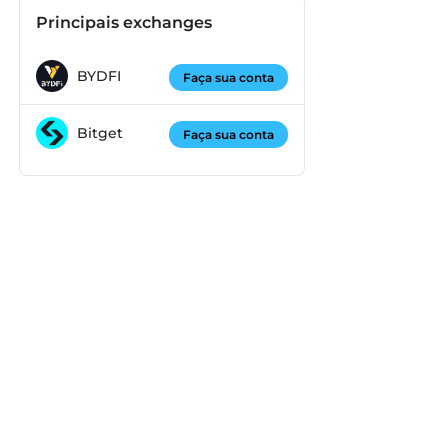
Principais exchanges
BYDFI
Faça sua conta
Bitget
Faça sua conta