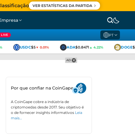
lassificação
VER ESTATÍSTICAS DA PARTIDA
Empresa
PT
LIVE
USDC
$5
ADA
$0.8471
DOGE
$0
▼ 0.01%
▲ 4.22%
AD
Por que confiar na CoinGape
A CoinGape cobre a indústria de
criptomoedas desde 2017. Seu objetivo é
o de fornecer insights informativos
Leia
mais…