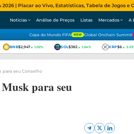
026 | Placar ao Vivo, Estatísticas, Tabela de Jogos e C
Notícias
Análise de Preços
Listas
Mercados
A 
Copa do Mundo FIFA
Global Onchain Summit
NEW
BNB
$2,947
SOL
$382
XRP
$6
▲ 1.02%
▲ 1.04%
▲ 3.03%
k para seu Conselho
n Musk para seu